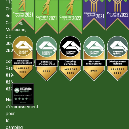
1185
Chemin
du
Camping,
Melbourne,
QC
J0B
2B0
contact@campingmelbourne.com
Reservations:
819-
826-
6222
Numéro
d’établissement
pour
le
camping: