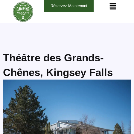
Aller
Navigation
Réservez Maintenant
au
des
contenu
articles
Théâtre des Grands-
Chênes, Kingsey Falls