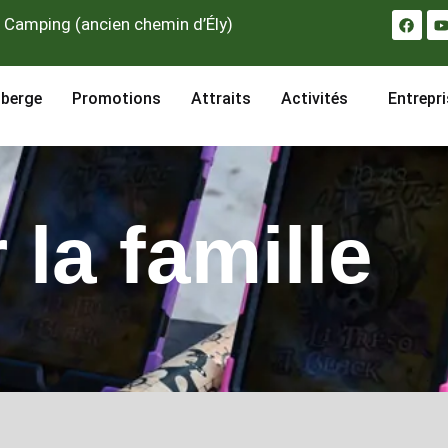
F
 Camping (ancien chemin d’Ély)
a
c
e
t
b
o
uberge
Promotions
Attraits
Activités
Entrepri
o
k
la famille