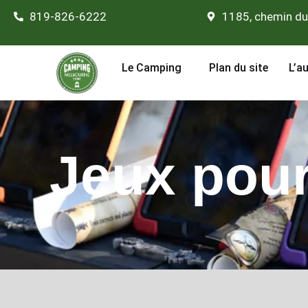
Aller
819-826-6222
1185, chemin du
au
contenu
Le Camping
Plan du site
L’a
Jeux pour 