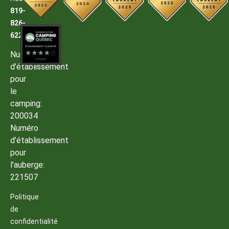
819-
826-
6222
Numéro
d’établissement
pour
le
camping:
200034
Numéro
d’établissement
pour
l’auberge:
221507
Politique
de
confidentialité