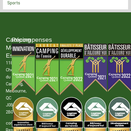
Sports
Camping
Récompenses
Melbourne
Estrie
1185
Chemin
du
Camping,
Melbourne,
QC
J0B
2B0
contact@campingmelbourne.com
Reservations: