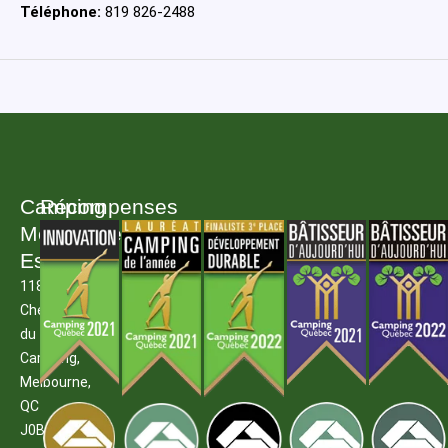
Téléphone:
819 826-2488
Camping
Récompenses
Melbourne
Estrie
1185
Chemin
du
Camping,
Melbourne,
QC
J0B