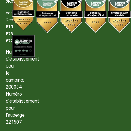
2B0
contact@campingmelbourne.com
Reservations:
819-
826-
6222
Numéro
d’établissement
pour
le
camping:
200034
Numéro
d’établissement
pour
l’auberge:
221507