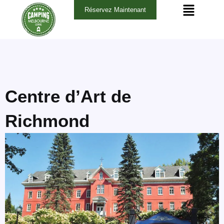
Aller
Navigation
Réservez Maintenant
au
des
contenu
articles
Centre d’Art de
Richmond