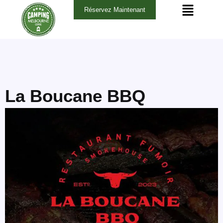
Aller
Navigation
Réservez Maintenant
au
des
contenu
articles
La Boucane BBQ