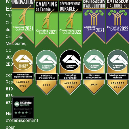
Melbourne
Estrie
1185
Chemin
du
Camping,
Melbourne,
QC
J0B
2B0
contact@campingmelbourne.com
Reservations:
819-
826-
6222
Numéro
d’établissement
pour